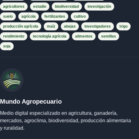
agricultores
estudio
biodiversidad
investigación
suelo
agrícola
fertilizantes
cultivo
producción agrícola
maíz
abejas
investigadores
trigo
rendimiento
tecnología agrícola
alimentos
semillas
soja
Mundo Agropecuario
Medio digital especializado en agricultura, ganadería,
mercados, agroclima, biodiversidad, producción alimentaria
y ruralidad.