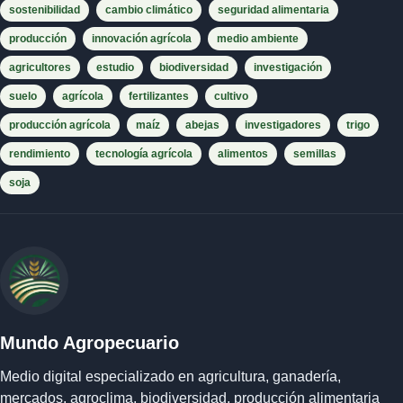
sostenibilidad
cambio climático
seguridad alimentaria
producción
innovación agrícola
medio ambiente
agricultores
estudio
biodiversidad
investigación
suelo
agrícola
fertilizantes
cultivo
producción agrícola
maíz
abejas
investigadores
trigo
rendimiento
tecnología agrícola
alimentos
semillas
soja
Mundo Agropecuario
Medio digital especializado en agricultura, ganadería,
mercados, agroclima, biodiversidad, producción alimentaria