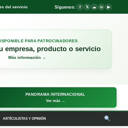
Síguenos:
s del servicio
f
𝕏
☁
in
▶
DISPONIBLE PARA PATROCINADORES
 empresa, producto o servicio
Más información →
PANORAMA INTERNACIONAL
Ver más →
ARTÍCULISTAS Y OPINIÓN