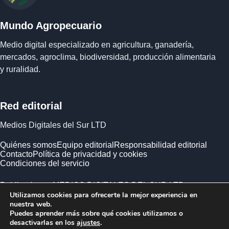
Mundo Agropecuario
Medio digital especializado en agricultura, ganadería,
mercados, agroclima, biodiversidad, producción alimentaria
y ruralidad.
Red editorial
Medios Digitales del Sur LTD
Quiénes somos
Equipo editorial
Responsabilidad editorial
Contacto
Política de privacidad y cookies
Condiciones del servicio
Publicado por MEDIOS DIGITALES DEL SUR LTD ·
Utilizamos cookies para ofrecerte la mejor experiencia en
Empresa registrada en Inglaterra y Gales.
nuestra web.
Puedes aprender más sobre qué cookies utilizamos o
desactivarlas en los
ajustes
.