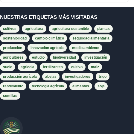
NUESTRAS ETIQUETAS MÁS VISITADAS
cultivos
agricultura
agricultura sostenible
plantas
sostenibilidad
cambio climático
seguridad alimentaria
producción
innovación agrícola
medio ambiente
agricultores
estudio
biodiversidad
investigación
suelo
agrícola
fertilizantes
cultivo
maíz
producción agrícola
abejas
investigadores
trigo
rendimiento
tecnología agrícola
alimentos
soja
semillas