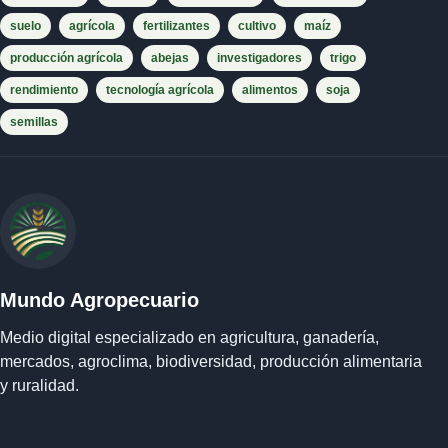
suelo
agrícola
fertilizantes
cultivo
maíz
producción agrícola
abejas
investigadores
trigo
rendimiento
tecnología agrícola
alimentos
soja
semillas
Mundo Agropecuario
Medio digital especializado en agricultura, ganadería,
mercados, agroclima, biodiversidad, producción alimentaria
y ruralidad.