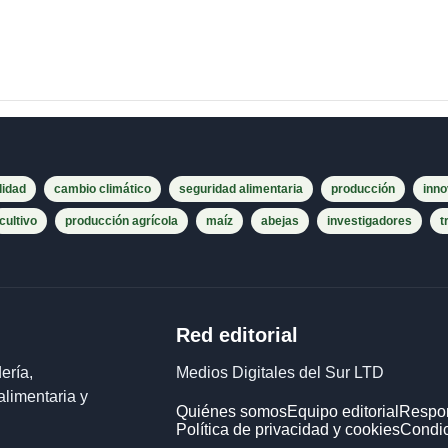
lidad
cambio climático
seguridad alimentaria
producción
inno
cultivo
producción agrícola
maíz
abejas
investigadores
t
Red editorial
ería,
Medios Digitales del Sur LTD
alimentaria y
Quiénes somos
Equipo editorial
Respon
Política de privacidad y cookies
Condic