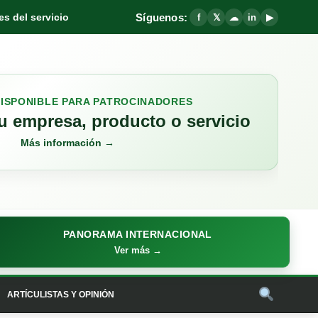
Síguenos:
s del servicio
f
𝕏
☁
in
▶
DISPONIBLE PARA PATROCINADORES
 empresa, producto o servicio
Más información →
PANORAMA INTERNACIONAL
Ver más →
ARTÍCULISTAS Y OPINIÓN