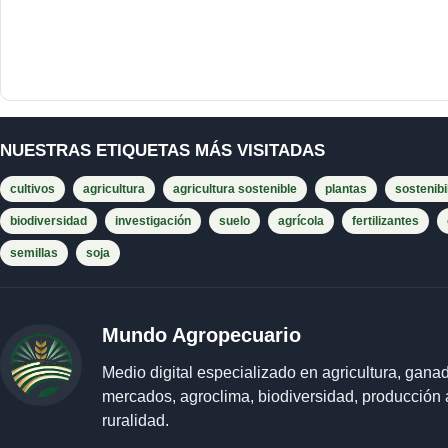
NUESTRAS ETIQUETAS MÁS VISITADAS
cultivos
agricultura
agricultura sostenible
plantas
sostenibi
biodiversidad
investigación
suelo
agrícola
fertilizantes
semillas
soja
Mundo Agropecuario
Medio digital especializado en agricultura, ganad
mercados, agroclima, biodiversidad, producción 
ruralidad.