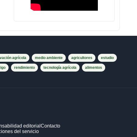
vación agrícola
medio ambiente
agricultores
estudio
rigo
rendimiento
tecnología agrícola
alimentos
sabilidad editorial
Contacto
iones del servicio