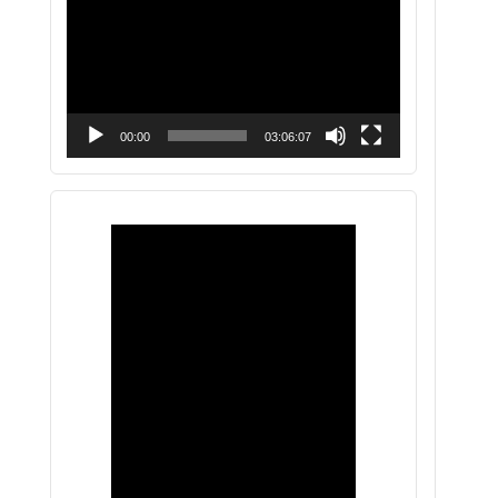
vídeo
00:00
03:06:07