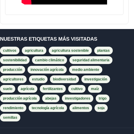
NUESTRAS ETIQUETAS MÁS VISITADAS
cultivos
agricultura
agricultura sostenible
plantas
sostenibilidad
cambio climático
seguridad alimentaria
producción
innovación agrícola
medio ambiente
agricultores
estudio
biodiversidad
investigación
suelo
agrícola
fertilizantes
cultivo
maíz
producción agrícola
abejas
investigadores
trigo
rendimiento
tecnología agrícola
alimentos
soja
semillas