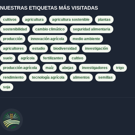
NUESTRAS ETIQUETAS MÁS VISITADAS
cultivos
agricultura
agricultura sostenible
plantas
sostenibilidad
cambio climático
seguridad alimentaria
producción
innovación agrícola
medio ambiente
agricultores
estudio
biodiversidad
investigación
suelo
agrícola
fertilizantes
cultivo
producción agrícola
maíz
abejas
investigadores
trigo
rendimiento
tecnología agrícola
alimentos
semillas
soja