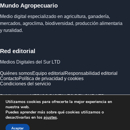
Mundo Agropecuario
Medio digital especializado en agricultura, ganadería,
mercados, agroclima, biodiversidad, producción alimentaria
y ruralidad.
Red editorial
Medios Digitales del Sur LTD
Quiénes somos
Equipo editorial
Responsabilidad editorial
Contacto
Política de privacidad y cookies
Condiciones del servicio
Publicado por MEDIOS DIGITALES DEL SUR LTD ·
Utilizamos cookies para ofrecerte la mejor experiencia en
Empresa registrada en Inglaterra y Gales.
nuestra web.
Puedes aprender más sobre qué cookies utilizamos o
desactivarlas en los
ajustes
.
Aceptar