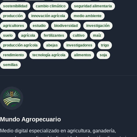
sostenibilidad
cambio climático
seguridad alimentaria
producción
innovación agrícola
medio ambiente
agricultores
estudio
biodiversidad
investigación
suelo
agrícola
fertilizantes
cultivo
maíz
producción agrícola
abejas
investigadores
trigo
rendimiento
tecnología agrícola
alimentos
soja
semillas
Mundo Agropecuario
Medio digital especializado en agricultura, ganadería,