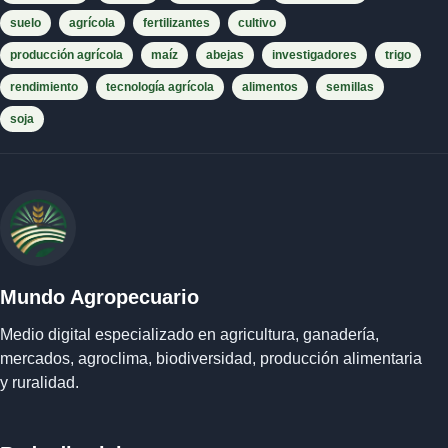
suelo
agrícola
fertilizantes
cultivo
producción agrícola
maíz
abejas
investigadores
trigo
rendimiento
tecnología agrícola
alimentos
semillas
soja
Mundo Agropecuario
Medio digital especializado en agricultura, ganadería,
mercados, agroclima, biodiversidad, producción alimentaria
y ruralidad.