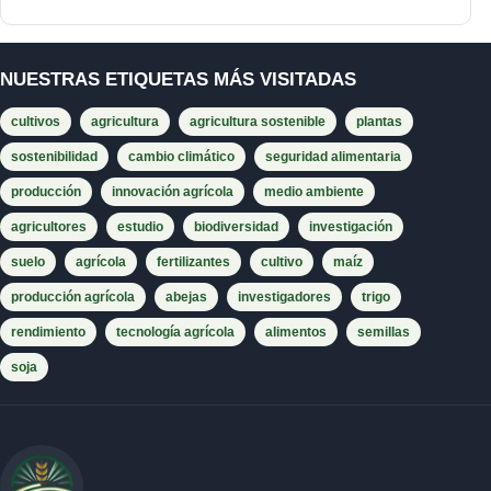
NUESTRAS ETIQUETAS MÁS VISITADAS
cultivos
agricultura
agricultura sostenible
plantas
sostenibilidad
cambio climático
seguridad alimentaria
producción
innovación agrícola
medio ambiente
agricultores
estudio
biodiversidad
investigación
suelo
agrícola
fertilizantes
cultivo
maíz
producción agrícola
abejas
investigadores
trigo
rendimiento
tecnología agrícola
alimentos
semillas
soja