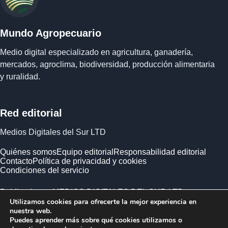
Mundo Agropecuario
Medio digital especializado en agricultura, ganadería,
mercados, agroclima, biodiversidad, producción alimentaria
y ruralidad.
Red editorial
Medios Digitales del Sur LTD
Quiénes somos
Equipo editorial
Responsabilidad editorial
Contacto
Política de privacidad y cookies
Condiciones del servicio
Publicado por MEDIOS DIGITALES DEL SUR LTD ·
Utilizamos cookies para ofrecerte la mejor experiencia en
Empresa registrada en Inglaterra y Gales.
nuestra web.
Puedes aprender más sobre qué cookies utilizamos o