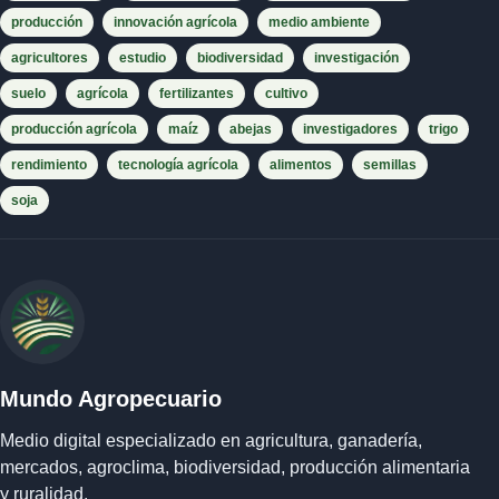
producción
innovación agrícola
medio ambiente
agricultores
estudio
biodiversidad
investigación
suelo
agrícola
fertilizantes
cultivo
producción agrícola
maíz
abejas
investigadores
trigo
rendimiento
tecnología agrícola
alimentos
semillas
soja
Mundo Agropecuario
Medio digital especializado en agricultura, ganadería,
mercados, agroclima, biodiversidad, producción alimentaria
y ruralidad.