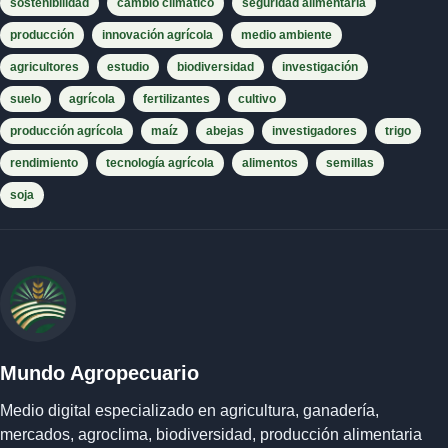
sostenibilidad
cambio climático
seguridad alimentaria
producción
innovación agrícola
medio ambiente
agricultores
estudio
biodiversidad
investigación
suelo
agrícola
fertilizantes
cultivo
producción agrícola
maíz
abejas
investigadores
trigo
rendimiento
tecnología agrícola
alimentos
semillas
soja
Mundo Agropecuario
Medio digital especializado en agricultura, ganadería,
mercados, agroclima, biodiversidad, producción alimentaria