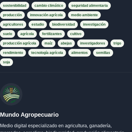
sostenibilidad
cambio climático
seguridad alimentaria
producción
innovación agrícola
medio ambiente
agricultores
estudio
biodiversidad
investigación
suelo
agrícola
fertilizantes
cultivo
producción agrícola
maíz
abejas
investigadores
trigo
rendimiento
tecnología agrícola
alimentos
semillas
soja
Mundo Agropecuario
Medio digital especializado en agricultura, ganadería,