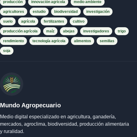
producción
innovación agrícola
medio ambiente
agricultores
estudio
biodiversidad
investigación
suelo
agrícola
fertilizantes
cultivo
producción agrícola
maíz
abejas
investigadores
trigo
rendimiento
tecnología agrícola
alimentos
semillas
soja
Mundo Agropecuario
Medio digital especializado en agricultura, ganadería,
mercados, agroclima, biodiversidad, producción alimentaria
y ruralidad.