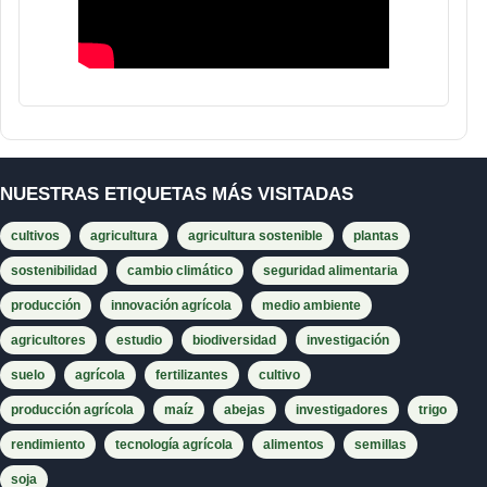
NUESTRAS ETIQUETAS MÁS VISITADAS
cultivos
agricultura
agricultura sostenible
plantas
sostenibilidad
cambio climático
seguridad alimentaria
producción
innovación agrícola
medio ambiente
agricultores
estudio
biodiversidad
investigación
suelo
agrícola
fertilizantes
cultivo
producción agrícola
maíz
abejas
investigadores
trigo
rendimiento
tecnología agrícola
alimentos
semillas
soja