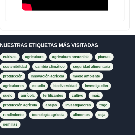
NUESTRAS ETIQUETAS MÁS VISITADAS
cultivos
agricultura
agricultura sostenible
plantas
sostenibilidad
cambio climático
seguridad alimentaria
producción
innovación agrícola
medio ambiente
agricultores
estudio
biodiversidad
investigación
suelo
agrícola
fertilizantes
cultivo
maíz
producción agrícola
abejas
investigadores
trigo
rendimiento
tecnología agrícola
alimentos
soja
semillas