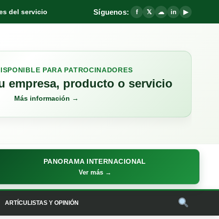
Síguenos:
s del servicio
f
𝕏
☁
in
▶
DISPONIBLE PARA PATROCINADORES
 empresa, producto o servicio
Más información →
PANORAMA INTERNACIONAL
Ver más →
ARTÍCULISTAS Y OPINIÓN