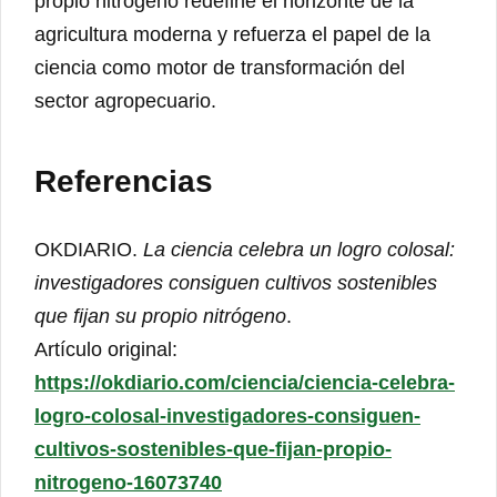
propio nitrógeno redefine el horizonte de la
agricultura moderna y refuerza el papel de la
ciencia como motor de transformación del
sector agropecuario.
Referencias
OKDIARIO.
La ciencia celebra un logro colosal:
investigadores consiguen cultivos sostenibles
que fijan su propio nitrógeno
.
Artículo original:
https://okdiario.com/ciencia/ciencia-celebra-
logro-colosal-investigadores-consiguen-
cultivos-sostenibles-que-fijan-propio-
nitrogeno-16073740