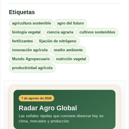
Etiquetas
agricultura sostenible
agro del futuro
biología vegetal
ciencia agraria
cultivos sostenibles
fertilizantes
fijación de nitrógeno
innovación agrícola
medio ambiente
Mundo Agropecuario
nutrición vegetal
productividad agrícola
7 de agosto de 2026
Radar Agro Global
Las señales rápidas que conviene observar hoy en
clima, mercados y producción.