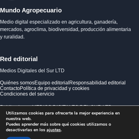
Mundo Agropecuario
Medio digital especializado en agricultura, ganadería,
mercados, agroclima, biodiversidad, producción alimentaria
y ruralidad.
Red editorial
Medios Digitales del Sur LTD
Quiénes somos
Equipo editorial
Responsabilidad editorial
Contacto
Política de privacidad y cookies
Condiciones del servicio
Publicado por MEDIOS DIGITALES DEL SUR LTD ·
Utilizamos cookies para ofrecerte la mejor experiencia en
Empresa registrada en Inglaterra y Gales.
nuestra web.
Puedes aprender más sobre qué cookies utilizamos o
desactivarlas en los
ajustes
.