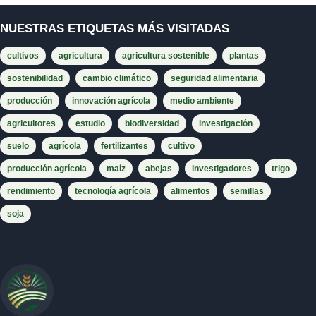
NUESTRAS ETIQUETAS MÁS VISITADAS
cultivos
agricultura
agricultura sostenible
plantas
sostenibilidad
cambio climático
seguridad alimentaria
producción
innovación agrícola
medio ambiente
agricultores
estudio
biodiversidad
investigación
suelo
agrícola
fertilizantes
cultivo
producción agrícola
maíz
abejas
investigadores
trigo
rendimiento
tecnología agrícola
alimentos
semillas
soja