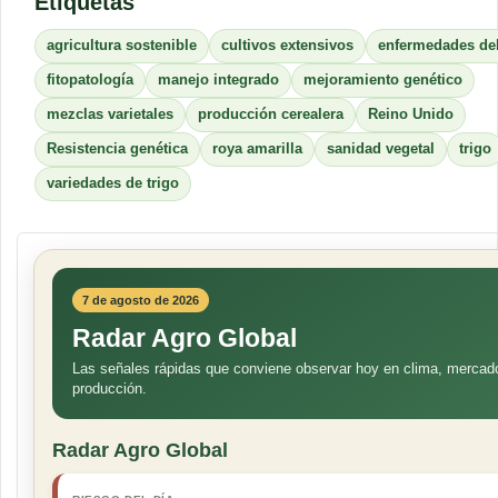
Etiquetas
agricultura sostenible
cultivos extensivos
enfermedades del
fitopatología
manejo integrado
mejoramiento genético
mezclas varietales
producción cerealera
Reino Unido
Resistencia genética
roya amarilla
sanidad vegetal
trigo
variedades de trigo
7 de agosto de 2026
Radar Agro Global
Las señales rápidas que conviene observar hoy en clima, mercad
producción.
Radar Agro Global