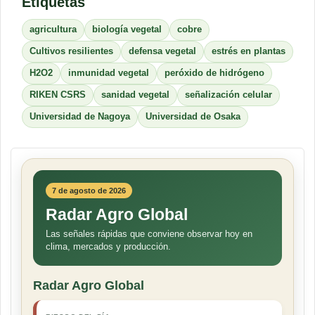
Etiquetas
agricultura
biología vegetal
cobre
Cultivos resilientes
defensa vegetal
estrés en plantas
H2O2
inmunidad vegetal
peróxido de hidrógeno
RIKEN CSRS
sanidad vegetal
señalización celular
Universidad de Nagoya
Universidad de Osaka
7 de agosto de 2026
Radar Agro Global
Las señales rápidas que conviene observar hoy en
clima, mercados y producción.
Radar Agro Global