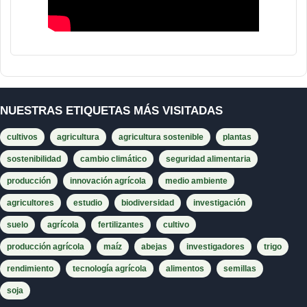
NUESTRAS ETIQUETAS MÁS VISITADAS
cultivos
agricultura
agricultura sostenible
plantas
sostenibilidad
cambio climático
seguridad alimentaria
producción
innovación agrícola
medio ambiente
agricultores
estudio
biodiversidad
investigación
suelo
agrícola
fertilizantes
cultivo
producción agrícola
maíz
abejas
investigadores
trigo
rendimiento
tecnología agrícola
alimentos
semillas
soja