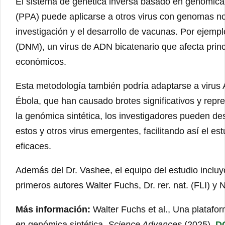
El sistema de genética inversa basado en genómica si
(PPA) puede aplicarse a otros virus con genomas no 
investigación y el desarrollo de vacunas. Por ejempl
(DNM), un virus de ADN bicatenario que afecta prin
económicos.
Esta metodología también podría adaptarse a virus 
Ébola, que han causado brotes significativos y rep
la genómica sintética, los investigadores pueden de
estos y otros virus emergentes, facilitando así el es
eficaces.
Además del Dr. Vashee, el equipo del estudio incluyó 
primeros autores Walter Fuchs, Dr. rer. nat. (FLI) y
Más información:
Walter Fuchs et al., Una platafor
en genómica sintética,
Science Advances
(2025).
DO