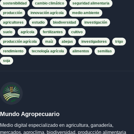
sostenibilidad
cambio climático
seguridad alimentaria
producción
innovación agrícola
medio ambiente
agricultores
estudio
biodiversidad
investigación
suelo
agrícola
fertilizantes
cultivo
producción agrícola
maíz
abejas
investigadores
trigo
rendimiento
tecnología agrícola
alimentos
semillas
soja
Mundo Agropecuario
Medio digital especializado en agricultura, ganadería,
mercados, agroclima, biodiversidad, producción alimentaria