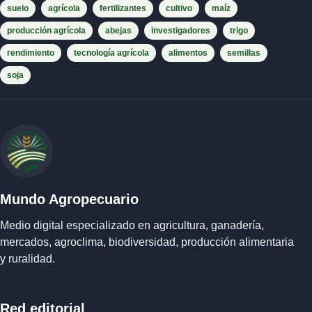
suelo
agrícola
fertilizantes
cultivo
maíz
producción agrícola
abejas
investigadores
trigo
rendimiento
tecnología agrícola
alimentos
semillas
soja
Mundo Agropecuario
Medio digital especializado en agricultura, ganadería,
mercados, agroclima, biodiversidad, producción alimentaria
y ruralidad.
Red editorial