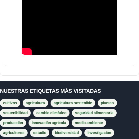
NUESTRAS ETIQUETAS MÁS VISITADAS
cultivos
agricultura
agricultura sostenible
plantas
sostenibilidad
cambio climático
seguridad alimentaria
producción
innovación agrícola
medio ambiente
agricultores
estudio
biodiversidad
investigación