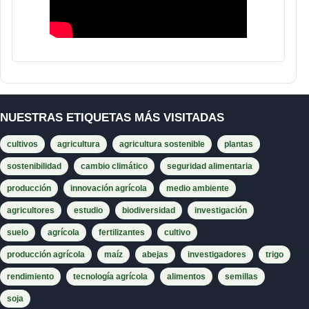
NUESTRAS ETIQUETAS MÁS VISITADAS
cultivos
agricultura
agricultura sostenible
plantas
sostenibilidad
cambio climático
seguridad alimentaria
producción
innovación agrícola
medio ambiente
agricultores
estudio
biodiversidad
investigación
suelo
agrícola
fertilizantes
cultivo
producción agrícola
maíz
abejas
investigadores
trigo
rendimiento
tecnología agrícola
alimentos
semillas
soja