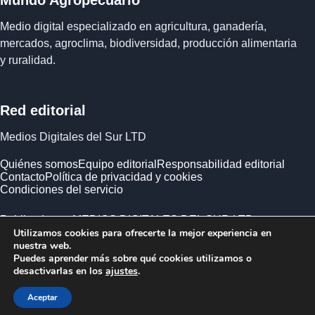
Medio digital especializado en agricultura, ganadería,
mercados, agroclima, biodiversidad, producción alimentaria
y ruralidad.
Red editorial
Medios Digitales del Sur LTD
Quiénes somos
Equipo editorial
Responsabilidad editorial
Contacto
Política de privacidad y cookies
Condiciones del servicio
Publicado por MEDIOS DIGITALES DEL SUR LTD ·
Utilizamos cookies para ofrecerte la mejor experiencia en
Empresa registrada en Inglaterra y Gales.
nuestra web.
Puedes aprender más sobre qué cookies utilizamos o
desactivarlas en los
ajustes
.
Aceptar
© 2026 Mundo Agropecuario