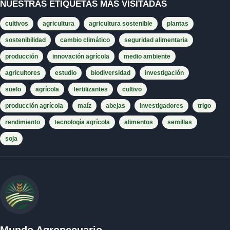
NUESTRAS ETIQUETAS MÁS VISITADAS
cultivos
agricultura
agricultura sostenible
plantas
sostenibilidad
cambio climático
seguridad alimentaria
producción
innovación agrícola
medio ambiente
agricultores
estudio
biodiversidad
investigación
suelo
agrícola
fertilizantes
cultivo
producción agrícola
maíz
abejas
investigadores
trigo
rendimiento
tecnología agrícola
alimentos
semillas
soja
Mundo Agropecuario