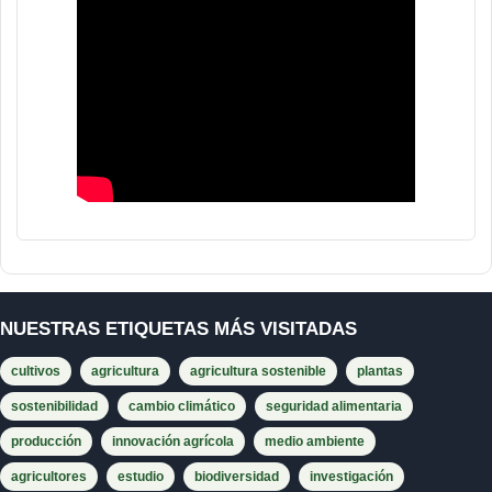
NUESTRAS ETIQUETAS MÁS VISITADAS
cultivos
agricultura
agricultura sostenible
plantas
sostenibilidad
cambio climático
seguridad alimentaria
producción
innovación agrícola
medio ambiente
agricultores
estudio
biodiversidad
investigación