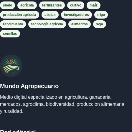
suelo
agrícola
fertilizantes
cultivo
maíz
producción agrícola
abejas
investigadores
trigo
rendimiento
tecnología agrícola
alimentos
soja
semillas
Mundo Agropecuario
Medio digital especializado en agricultura, ganadería,
mercados, agroclima, biodiversidad, producción alimentaria
y ruralidad.