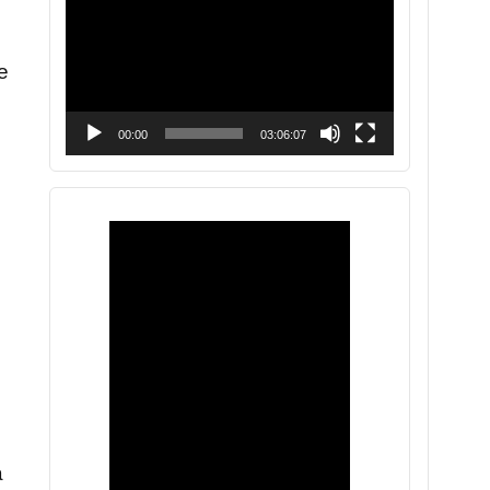
vídeo
e
00:00
03:06:07
a