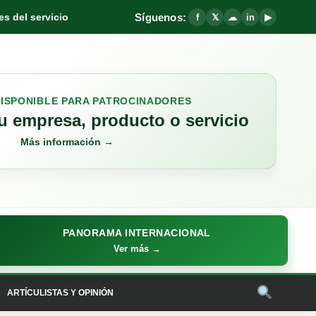
Síguenos:
s del servicio
f
𝕏
☁
in
▶
DISPONIBLE PARA PATROCINADORES
 empresa, producto o servicio
Más información →
PANORAMA INTERNACIONAL
Ver más →
ARTÍCULISTAS Y OPINIÓN