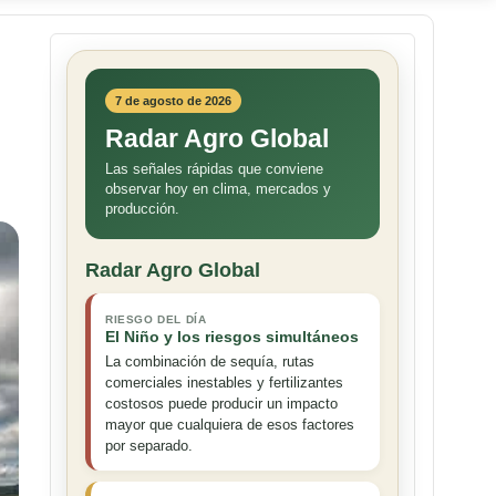
7 de agosto de 2026
Radar Agro Global
Las señales rápidas que conviene
observar hoy en clima, mercados y
producción.
Radar Agro Global
RIESGO DEL DÍA
El Niño y los riesgos simultáneos
La combinación de sequía, rutas
comerciales inestables y fertilizantes
costosos puede producir un impacto
mayor que cualquiera de esos factores
por separado.