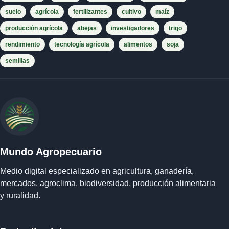
suelo
agrícola
fertilizantes
cultivo
maíz
producción agrícola
abejas
investigadores
trigo
rendimiento
tecnología agrícola
alimentos
soja
semillas
Mundo Agropecuario
Medio digital especializado en agricultura, ganadería,
mercados, agroclima, biodiversidad, producción alimentaria
y ruralidad.