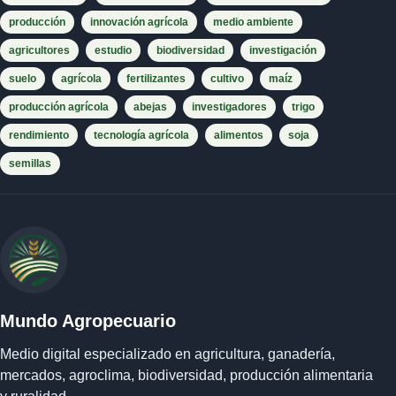
producción
innovación agrícola
medio ambiente
agricultores
estudio
biodiversidad
investigación
suelo
agrícola
fertilizantes
cultivo
maíz
producción agrícola
abejas
investigadores
trigo
rendimiento
tecnología agrícola
alimentos
soja
semillas
Mundo Agropecuario
Medio digital especializado en agricultura, ganadería,
mercados, agroclima, biodiversidad, producción alimentaria