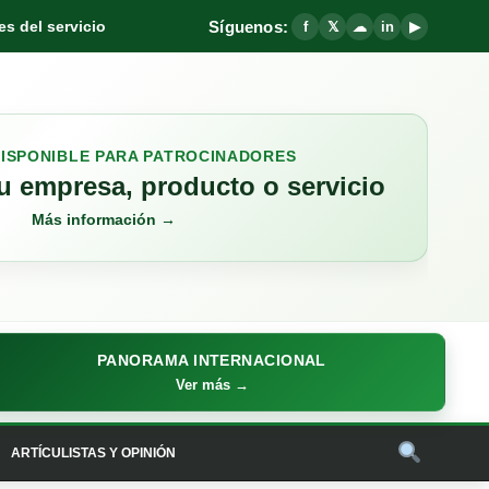
Síguenos:
s del servicio
f
𝕏
☁
in
▶
DISPONIBLE PARA PATROCINADORES
 empresa, producto o servicio
Más información →
PANORAMA INTERNACIONAL
Ver más →
ARTÍCULISTAS Y OPINIÓN