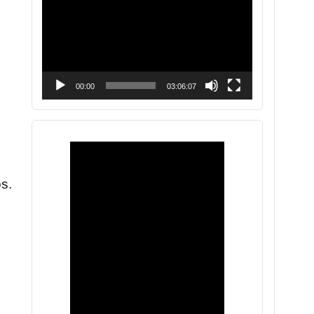
vídeo
00:00
03:06:07
os.