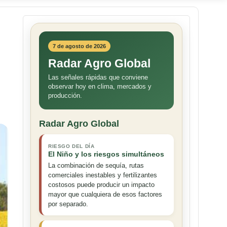
7 de agosto de 2026
Radar Agro Global
Las señales rápidas que conviene
observar hoy en clima, mercados y
producción.
Radar Agro Global
RIESGO DEL DÍA
El Niño y los riesgos simultáneos
La combinación de sequía, rutas
comerciales inestables y fertilizantes
costosos puede producir un impacto
mayor que cualquiera de esos factores
por separado.