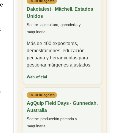
18–20 de agosto
se
Dakotafest · Mitchell, Estados
Unidos
Sector: agricultura, ganadería y
s
maquinaria.
Más de 400 expositores,
demostraciones, educación
pecuaria y herramientas para
gestionar márgenes ajustados.
Web oficial
e
18–20 de agosto
AgQuip Field Days · Gunnedah,
Australia
Sector: producción primaria y
maquinaria.