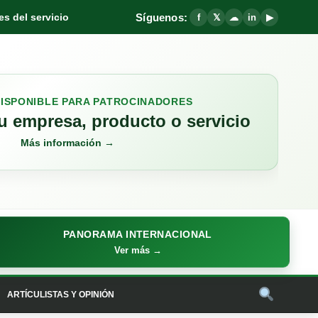
Síguenos:
s del servicio
f
𝕏
☁
in
▶
DISPONIBLE PARA PATROCINADORES
 empresa, producto o servicio
Más información →
PANORAMA INTERNACIONAL
Ver más →
ARTÍCULISTAS Y OPINIÓN