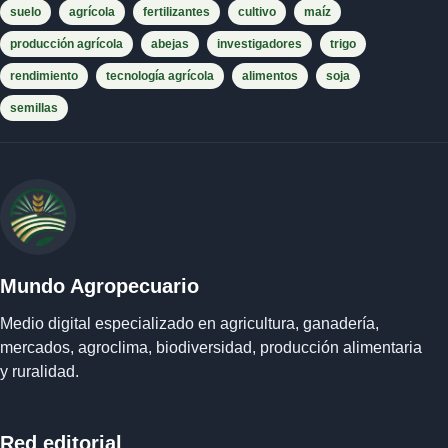
suelo
agrícola
fertilizantes
cultivo
maíz
producción agrícola
abejas
investigadores
trigo
rendimiento
tecnología agrícola
alimentos
soja
semillas
Mundo Agropecuario
Medio digital especializado en agricultura, ganadería,
mercados, agroclima, biodiversidad, producción alimentaria
y ruralidad.
Red editorial