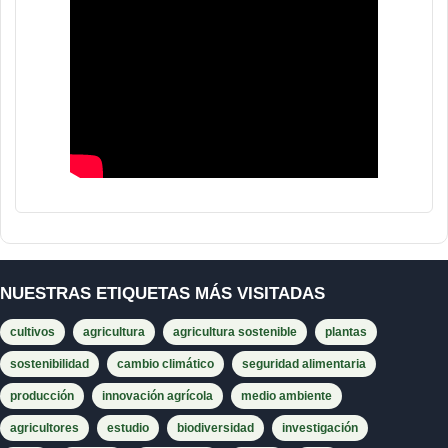
NUESTRAS ETIQUETAS MÁS VISITADAS
cultivos
agricultura
agricultura sostenible
plantas
sostenibilidad
cambio climático
seguridad alimentaria
producción
innovación agrícola
medio ambiente
agricultores
estudio
biodiversidad
investigación