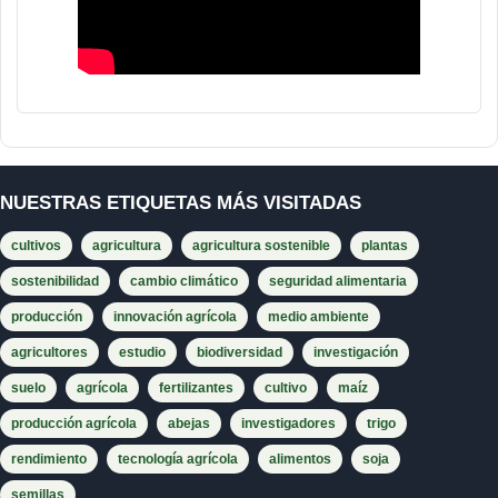
NUESTRAS ETIQUETAS MÁS VISITADAS
cultivos
agricultura
agricultura sostenible
plantas
sostenibilidad
cambio climático
seguridad alimentaria
producción
innovación agrícola
medio ambiente
agricultores
estudio
biodiversidad
investigación
suelo
agrícola
fertilizantes
cultivo
maíz
producción agrícola
abejas
investigadores
trigo
rendimiento
tecnología agrícola
alimentos
soja
semillas