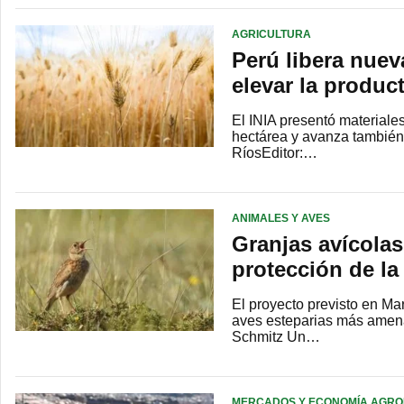
AGRICULTURA
Perú libera nuev
elevar la produc
El INIA presentó material
hectárea y avanza también 
RíosEditor:…
ANIMALES Y AVES
Granjas avícolas
protección de la 
El proyecto previsto en Ma
aves esteparias más amena
Schmitz Un…
MERCADOS Y ECONOMÍA AGRO