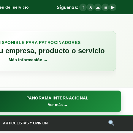
Síguenos:
s del servicio
f
𝕏
☁
in
▶
DISPONIBLE PARA PATROCINADORES
 empresa, producto o servicio
Más información →
PANORAMA INTERNACIONAL
Ver más →
ARTÍCULISTAS Y OPINIÓN