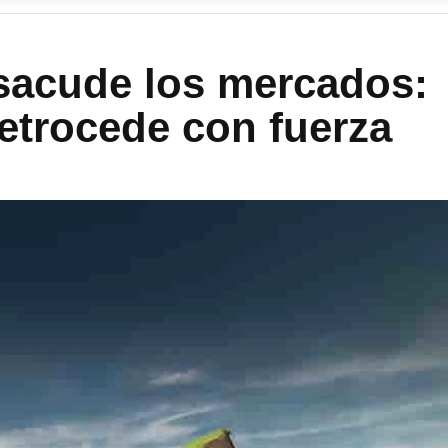
sacude los mercados:
 retrocede con fuerza