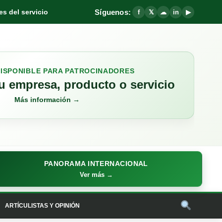
Síguenos:
s del servicio
f
𝕏
☁
in
▶
DISPONIBLE PARA PATROCINADORES
 empresa, producto o servicio
Más información →
PANORAMA INTERNACIONAL
Ver más →
ARTÍCULISTAS Y OPINIÓN