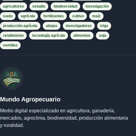
agricultores
estudio
biodiversidad
investigación
suelo
agrícola
fertilizantes
cultivo
maíz
producción agrícola
abejas
investigadores
trigo
rendimiento
tecnología agrícola
alimentos
soja
semillas
Mundo Agropecuario
Medio digital especializado en agricultura, ganadería,
mercados, agroclima, biodiversidad, producción alimentaria
y ruralidad.