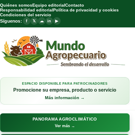
Quiénes somos
Equipo editorial
Contacto
Responsabilidad editorial
Política de privacidad y cookies
Condiciones del servicio
Síguenos:
f
𝕏
☁
in
▶
ESPACIO DISPONIBLE PARA PATROCINADORES
Promocione su empresa, producto o servicio
Más información →
PANORAMA AGROCLIMÁTICO
Ver más →