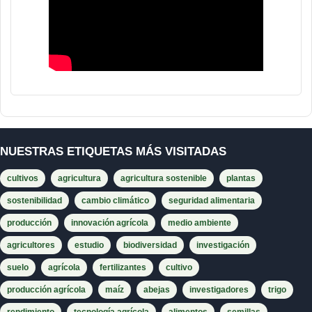
NUESTRAS ETIQUETAS MÁS VISITADAS
cultivos
agricultura
agricultura sostenible
plantas
sostenibilidad
cambio climático
seguridad alimentaria
producción
innovación agrícola
medio ambiente
agricultores
estudio
biodiversidad
investigación
suelo
agrícola
fertilizantes
cultivo
producción agrícola
maíz
abejas
investigadores
trigo