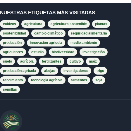
NUESTRAS ETIQUETAS MÁS VISITADAS
cultivos
agricultura
agricultura sostenible
plantas
sostenibilidad
cambio climático
seguridad alimentaria
producción
innovación agrícola
medio ambiente
agricultores
estudio
biodiversidad
investigación
suelo
agrícola
fertilizantes
cultivo
maíz
producción agrícola
abejas
investigadores
trigo
rendimiento
tecnología agrícola
alimentos
soja
semillas