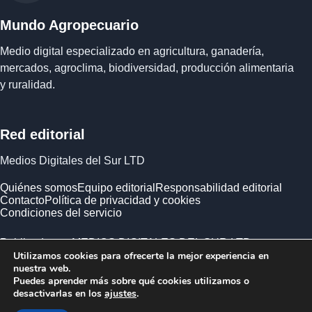
Mundo Agropecuario
Medio digital especializado en agricultura, ganadería,
mercados, agroclima, biodiversidad, producción alimentaria
y ruralidad.
Red editorial
Medios Digitales del Sur LTD
Quiénes somos
Equipo editorial
Responsabilidad editorial
Contacto
Política de privacidad y cookies
Condiciones del servicio
Publicado por MEDIOS DIGITALES DEL SUR LTD ·
Utilizamos cookies para ofrecerte la mejor experiencia en
Empresa registrada en Inglaterra y Gales.
nuestra web.
Puedes aprender más sobre qué cookies utilizamos o
desactivarlas en los
ajustes
.