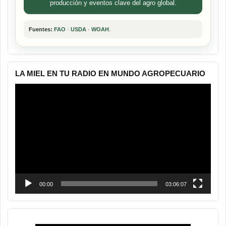
producción y eventos clave del agro global.
Fuentes:
FAO
·
USDA
·
WOAH
.
LA MIEL EN TU RADIO EN MUNDO AGROPECUARIO
Reproductor
de
vídeo
00:00
03:06:07