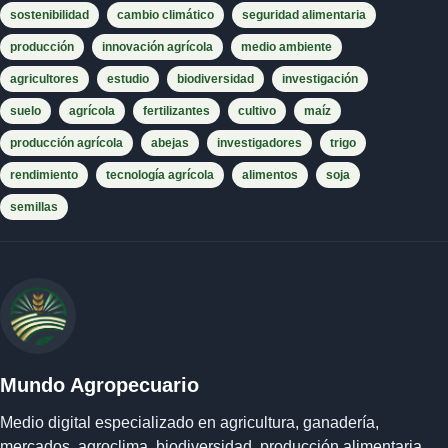
sostenibilidad
cambio climático
seguridad alimentaria
producción
innovación agrícola
medio ambiente
agricultores
estudio
biodiversidad
investigación
suelo
agrícola
fertilizantes
cultivo
maíz
producción agrícola
abejas
investigadores
trigo
rendimiento
tecnología agrícola
alimentos
soja
semillas
Mundo Agropecuario
Medio digital especializado en agricultura, ganadería,
mercados, agroclima, biodiversidad, producción alimentaria