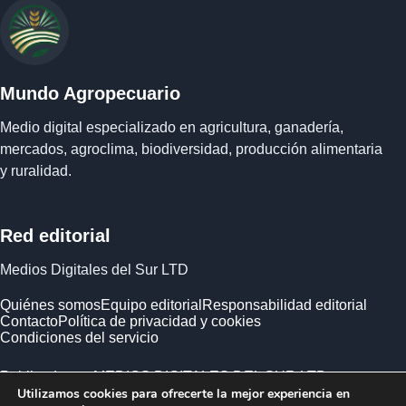
Mundo Agropecuario
Medio digital especializado en agricultura, ganadería,
mercados, agroclima, biodiversidad, producción alimentaria
y ruralidad.
Red editorial
Medios Digitales del Sur LTD
Quiénes somos
Equipo editorial
Responsabilidad editorial
Contacto
Política de privacidad y cookies
Condiciones del servicio
Publicado por MEDIOS DIGITALES DEL SUR LTD ·
Utilizamos cookies para ofrecerte la mejor experiencia en
Empresa registrada en Inglaterra y Gales.