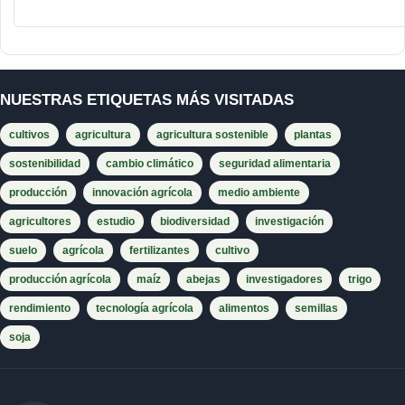
NUESTRAS ETIQUETAS MÁS VISITADAS
cultivos
agricultura
agricultura sostenible
plantas
sostenibilidad
cambio climático
seguridad alimentaria
producción
innovación agrícola
medio ambiente
agricultores
estudio
biodiversidad
investigación
suelo
agrícola
fertilizantes
cultivo
producción agrícola
maíz
abejas
investigadores
trigo
rendimiento
tecnología agrícola
alimentos
semillas
soja