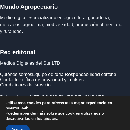
Mundo Agropecuario
Medio digital especializado en agricultura, ganadería,
mercados, agroclima, biodiversidad, producción alimentaria
y ruralidad.
Red editorial
Medios Digitales del Sur LTD
Quiénes somos
Equipo editorial
Responsabilidad editorial
Contacto
Política de privacidad y cookies
Condiciones del servicio
Publicado por MEDIOS DIGITALES DEL SUR LTD ·
Utilizamos cookies para ofrecerte la mejor experiencia en
Empresa registrada en Inglaterra y Gales.
nuestra web.
Puedes aprender más sobre qué cookies utilizamos o
desactivarlas en los
ajustes
.
Aceptar