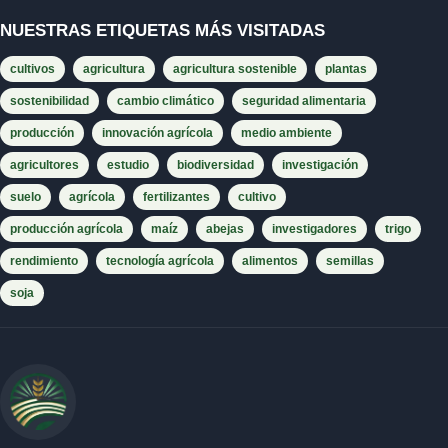
NUESTRAS ETIQUETAS MÁS VISITADAS
cultivos
agricultura
agricultura sostenible
plantas
sostenibilidad
cambio climático
seguridad alimentaria
producción
innovación agrícola
medio ambiente
agricultores
estudio
biodiversidad
investigación
suelo
agrícola
fertilizantes
cultivo
producción agrícola
maíz
abejas
investigadores
trigo
rendimiento
tecnología agrícola
alimentos
semillas
soja