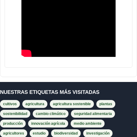
NUESTRAS ETIQUETAS MÁS VISITADAS
cultivos
agricultura
agricultura sostenible
plantas
sostenibilidad
cambio climático
seguridad alimentaria
producción
innovación agrícola
medio ambiente
agricultores
estudio
biodiversidad
investigación