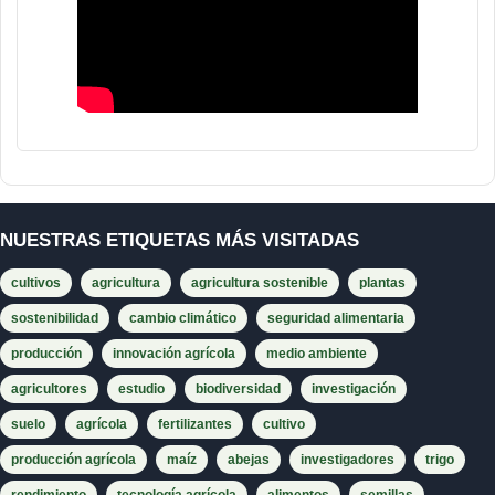
NUESTRAS ETIQUETAS MÁS VISITADAS
cultivos
agricultura
agricultura sostenible
plantas
sostenibilidad
cambio climático
seguridad alimentaria
producción
innovación agrícola
medio ambiente
agricultores
estudio
biodiversidad
investigación
suelo
agrícola
fertilizantes
cultivo
producción agrícola
maíz
abejas
investigadores
trigo