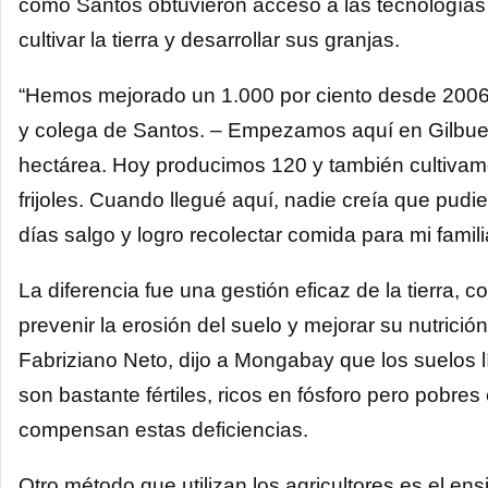
como Santos obtuvieron acceso a las tecnología
cultivar la tierra y desarrollar sus granjas.
“Hemos mejorado un 1.000 por ciento desde 2006”
y colega de Santos. – Empezamos aquí en Gilbue
hectárea. Hoy producimos 120 y también cultivamo
frijoles. Cuando llegué aquí, nadie creía que pudie
días salgo y logro recolectar comida para mi famil
La diferencia fue una gestión eficaz de la tierra,
prevenir la erosión del suelo y mejorar su nutrición
Fabriziano Neto, dijo a Mongabay que los suelos lít
son bastante fértiles, ricos en fósforo pero pobre
compensan estas deficiencias.
Otro método que utilizan los agricultores es el en