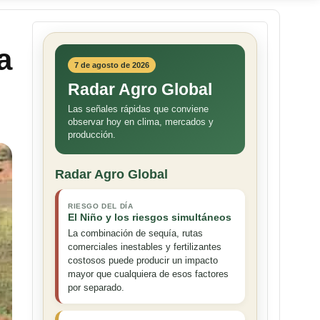
a
7 de agosto de 2026
Radar Agro Global
Las señales rápidas que conviene
observar hoy en clima, mercados y
producción.
Radar Agro Global
RIESGO DEL DÍA
El Niño y los riesgos simultáneos
La combinación de sequía, rutas
comerciales inestables y fertilizantes
costosos puede producir un impacto
mayor que cualquiera de esos factores
por separado.