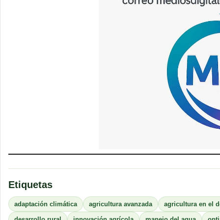
Etiquetas
adaptación climática
agricultura avanzada
agricultura en el d
desarrollo rural
innovación agrícola
manejo del agua
opt