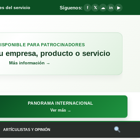
Síguenos:
s del servicio
f
𝕏
☁
in
▶
DISPONIBLE PARA PATROCINADORES
 empresa, producto o servicio
Más información →
PANORAMA INTERNACIONAL
Ver más →
ARTÍCULISTAS Y OPINIÓN