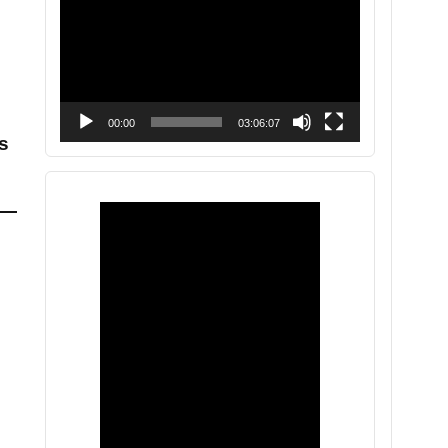
vídeo
00:00
03:06:07
ns