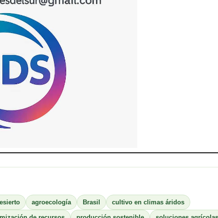
esierto
agroecología
Brasil
cultivo en climas áridos
imización de recursos
producción sostenible
soluciones agrícola