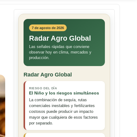
7 de agosto de 2026
Radar Agro Global
Las señales rápidas que conviene
observar hoy en clima, mercados y
producción.
Radar Agro Global
RIESGO DEL DÍA
El Niño y los riesgos simultáneos
La combinación de sequía, rutas
comerciales inestables y fertilizantes
costosos puede producir un impacto
mayor que cualquiera de esos factores
por separado.