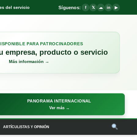
Síguenos:
s del servicio
f
𝕏
☁
in
▶
DISPONIBLE PARA PATROCINADORES
 empresa, producto o servicio
Más información →
PANORAMA INTERNACIONAL
Ver más →
ARTÍCULISTAS Y OPINIÓN