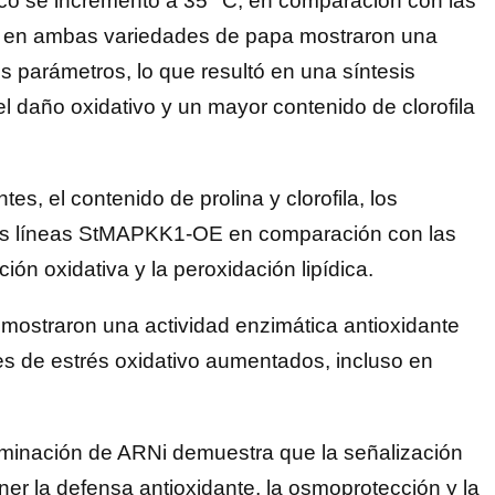
ico se incrementó a 35 °C, en comparación con las
1 en ambas variedades de papa mostraron una
s parámetros, lo que resultó en una síntesis
el daño oxidativo y un mayor contenido de clorofila
es, el contenido de prolina y clorofila, los
 las líneas StMAPKK1-OE en comparación con las
ión oxidativa y la peroxidación lipídica.
i mostraron una actividad enzimática antioxidante
res de estrés oxidativo aumentados, incluso en
liminación de ARNi demuestra que la señalización
 la defensa antioxidante, la osmoprotección y la