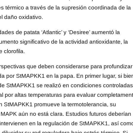
és térmico a través de la supresión coordinada de la
l daño oxidativo.
des de patata ‘Atlantic’ y ‘Desiree’ aumentó la
mento significativo de la actividad antioxidante, la
clorofila.
perspectivas que deben considerarse para profundizar
a por StMAPKK1 en la papa. En primer lugar, si bie
s de StMAPKK1 se realizó en condiciones controladas
al por altas temperaturas para evaluar completamen
ien StMAPKK1 promueve la termotolerancia, su
 MAPK aún no está clara. Estudios futuros deberían
e intervienen en la regulación de StMAPKK1, así com
dilucidar su red reguladora bajo estrés térmico. Si