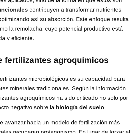
es aplicados, sino de la forma en que estos son
uncionales
contribuyen a transformar nutrientes
optimizando así su absorción. Este enfoque resulta
omo la remolacha, cuyo potencial productivo está
a y eficiente.
 fertilizantes agroquímicos
rtilizantes microbiológicos es su capacidad para
antes minerales tradicionales. Según la información
ilizantes agroquímicos ha sido criticado no solo por
acto negativo sobre la
biología del suelo
.
e avanzar hacia un modelo de fertilización más
rales recuperan protagonismo. En lugar de forzar el