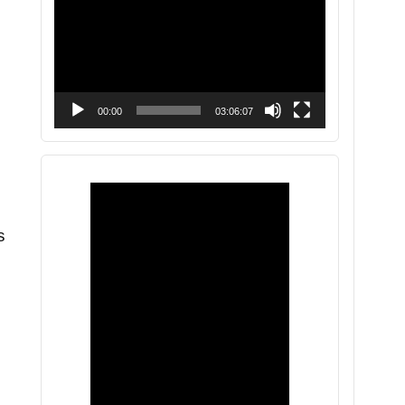
vídeo
00:00
03:06:07
s