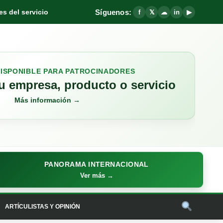
Síguenos:
s del servicio
f
𝕏
☁
in
▶
DISPONIBLE PARA PATROCINADORES
 empresa, producto o servicio
Más información →
PANORAMA INTERNACIONAL
Ver más →
ARTÍCULISTAS Y OPINIÓN