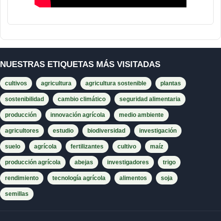
NUESTRAS ETIQUETAS MÁS VISITADAS
cultivos
agricultura
agricultura sostenible
plantas
sostenibilidad
cambio climático
seguridad alimentaria
producción
innovación agrícola
medio ambiente
agricultores
estudio
biodiversidad
investigación
suelo
agrícola
fertilizantes
cultivo
maíz
producción agrícola
abejas
investigadores
trigo
rendimiento
tecnología agrícola
alimentos
soja
semillas