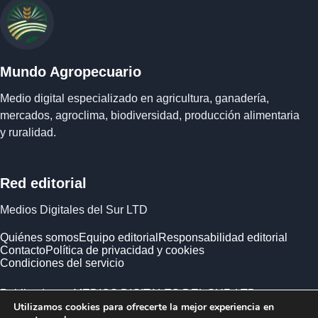
Mundo Agropecuario
Medio digital especializado en agricultura, ganadería,
mercados, agroclima, biodiversidad, producción alimentaria
y ruralidad.
Red editorial
Medios Digitales del Sur LTD
Quiénes somos
Equipo editorial
Responsabilidad editorial
Contacto
Política de privacidad y cookies
Condiciones del servicio
Publicado por MEDIOS DIGITALES DEL SUR LTD ·
Utilizamos cookies para ofrecerte la mejor experiencia en
Empresa registrada en Inglaterra y Gales.