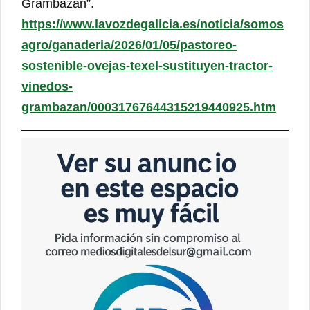
Grambazán”.
https://www.lavozdegalicia.es/noticia/somos
agro/ganaderia/2026/01/05/pastoreo-
sostenible-ovejas-texel-sustituyen-tractor-
vinedos-
grambazan/00031767644315219440925.htm