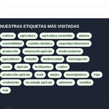
NUESTRAS ETIQUETAS MÁS VISITADAS
cultivos
agricultura
agricultura sostenible
plantas
sostenibilidad
cambio climático
seguridad alimentaria
producción
innovación agrícola
medio ambiente
agricultores
estudio
biodiversidad
investigación
suelo
agrícola
fertilizantes
cultivo
producción agrícola
maíz
abejas
investigadores
trigo
rendimiento
tecnología agrícola
alimentos
semillas
soja