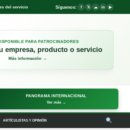
Síguenos:
s del servicio
f
𝕏
☁
in
▶
DISPONIBLE PARA PATROCINADORES
 empresa, producto o servicio
Más información →
PANORAMA INTERNACIONAL
Ver más →
ARTÍCULISTAS Y OPINIÓN