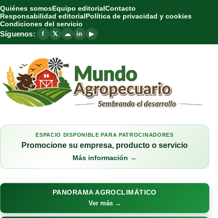
Quiénes somos
Equipo editorial
Contacto
Responsabilidad editorial
Política de privacidad y cookies
Condiciones del servicio
Síguenos:
f
𝕏
☁
in
▶
ESPACIO DISPONIBLE PARA PATROCINADORES
Promocione su empresa, producto o servicio
Más información →
PANORAMA AGROCLIMÁTICO
Ver más →