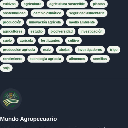
cultivos
agricultura
agricultura sostenible
plantas
sostenibilidad
cambio climático
seguridad alimentaria
producción
innovación agrícola
medio ambiente
agricultores
estudio
biodiversidad
investigación
suelo
agrícola
fertilizantes
cultivo
producción agrícola
maíz
abejas
investigadores
trigo
rendimiento
tecnología agrícola
alimentos
semillas
soja
Mundo Agropecuario